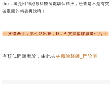
der，還是回到泌尿科醫師處驗個精液，檢查是不是有突
破重圍的精蟲再說唷！
～ 疼惜牽手，男性站出來，Dr. P 支持塑膠減量生活 ～
有類似問題看診，由此去
林佩瑜醫師_門診表