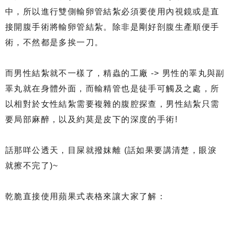
中，所以進行雙側輸卵管結紮必須要使用內視鏡或是直
接開腹手術將輸卵管結紮。除非是剛好剖腹生產順便手
術，不然都是多挨一刀。
而男性結紮就不一樣了，精蟲的工廠 -> 男性的睪丸與副
睪丸就在身體外面，而輸精管也是徒手可觸及之處，所
以相對於女性結紮需要複雜的腹腔探查，男性結紮只需
要局部麻醉，以及約莫是皮下的深度的手術!
話那咩公透天，目屎就撥妺離 (話如果要講清楚，眼淚
就擦不完了)~
乾脆直接使用蘋果式表格來讓大家了解：