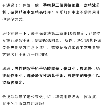
有遇過！）保險一點，
手術起三個月後追蹤一次精液分
析，確保精液中無精蟲
後便可享受無套中出不需再用其
他避孕方式。
最後宣導一下，優生保健法第二章第10條規定，已婚男
女施行結紮手術，需經配偶同意。 所以，決定結紮必須
要是夫妻雙方同意下進行。醫療院所通常會要求夫妻雙
方簽名且手術時一同到院。
總結，
男性結紮手術手術時間短，傷口小，復原快，術
後副作用小，都優於女性結紮手術。有需要的夫妻可以
協商後決定。
最後晶晶帶了老公來做手術，準備用來咬著、擦眼淚、
擦汗的毛巾都沒用著啦!