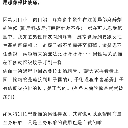
用想像得比較痛。
因為刀口小，傷口淺，疼痛多半發生在注射局部麻醉劑
的時候 (跟牙科拔牙打麻醉針差不多)，都在可以忍受範
圍中。我知道男性捧友問到疼痛，經常會聽到要跟女性
生產的疼痛相比，奇檬子都不美麗甚至倒彈，還是忍不
住要說，兩種痛真的無法比呀呀呀呀~~~ 男性結紮的痛
差不多就跟被蚊子叮到一樣！
偶而手術過程中因為要拉出輸精管，(請大家再看看上
圖，輸精管是連接到肚子裡的)，手術過程中會感覺肚子
有條筋被拉扯的fu，是正常的。(有些人會說像是蛋蛋被
踢到)
如果特別怕想像痛的男性捧友，其實也可以跟醫師商量
全身麻醉，只是全身麻醉的費用也是自費的唷!