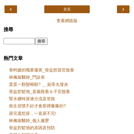
‹
›
首頁
查看網路版
搜尋
熱門文章
青蚵嫂的職業傷害_骨盆腔器官脫垂
林佩瑜醫師_門診表
蛋蛋一顆變兩顆? ＿ 副睪丸發炎
骨盆腔鬆弛_直腸脫垂＆子宮脫垂
腎水腫時尿液分流及管路
衛生習慣不好才會那裡癢癢的?
尿完還想尿，一直尿不完!
林佩瑜醫師_個人履歷
骨盆腔鬆弛的原因及預防