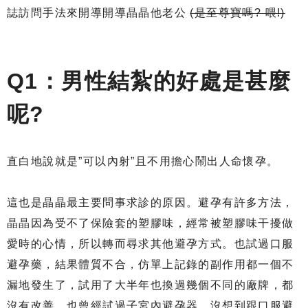
誌訪問手法來開導開導晶晶他老公
(是至尊寶嗎? 喂!)
Q1：男性結紮的好處是甚麼
呢?
直白地說就是”可以內射”且不用擔心鬧出人命懷孕。
這也是晶晶最主要問事求診的原因。避孕有許多方法，
晶晶因為受不了保險套的塑膠味，經常被塑膠味干擾做
愛時的心情，所以轉而尋求其他避孕方式。也試過口服
避孕藥，結果體質不合，仿單上記錄的副作用都一個不
漏地發生了，試用了大半年也換過幾個不同的廠牌，都
沒有改善。也曾經試過子宮內避孕器，沒想到跟口服避