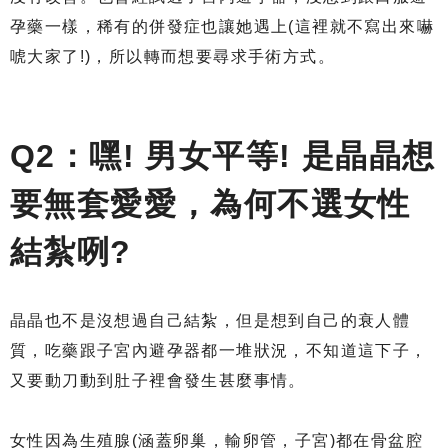
孕藥一樣，稀有的併發症也讓她遇上(這裡就不寫出來嚇
唬大家了!)，所以轉而想要尋求手術方式。
Q2：嘿! 男女平等! 是晶晶想
要無套愛愛，為何不選女性
結紮咧?
晶晶也不是沒想過自己結紮，但是想到自己的衰人體
質，吃藥跟子宮內避孕器都一堆狀況，不知道這下子，
又要動刀動到肚子裡會發生甚麼事情。
女性因為生殖腺(涵蓋卵巢，輸卵管，子宮)都在骨盆腔