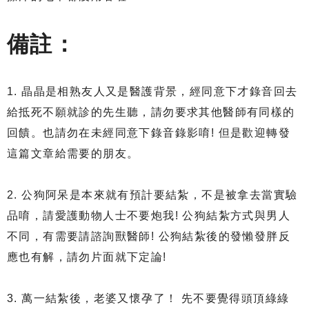
備註：
1. 晶晶是相熟友人又是醫護背景，經同意下才錄音回去
給抵死不願就診的先生聽，請勿要求其他醫師有同樣的
回饋。也請勿在未經同意下錄音錄影唷! 但是歡迎轉發
這篇文章給需要的朋友。
2. 公狗阿呆是本來就有預計要結紮，不是被拿去當實驗
品唷，請愛護動物人士不要炮我! 公狗結紮方式與男人
不同，有需要請諮詢獸醫師! 公狗結紮後的發懶發胖反
應也有解，請勿片面就下定論!
3. 萬一結紮後，老婆又懷孕了！ 先不要覺得頭頂綠綠