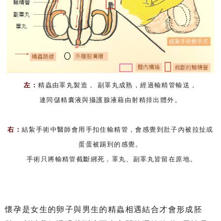
左：
精蟲由睪丸製造， 副睪丸成熟，經過輸精管輸送，
連同儲精囊液與攝護腺液藉由射精排出體外。
右：
結紮手術中醫師會用手扣住輸精管，會感覺到肚子內被拉扯或
蛋蛋被踢到的感覺。
手術只將輸精管截斷綁死，睪丸、副睪丸皆留在原地。
懷孕是女生的卵子與男生的精蟲相遇結合才會形成胚