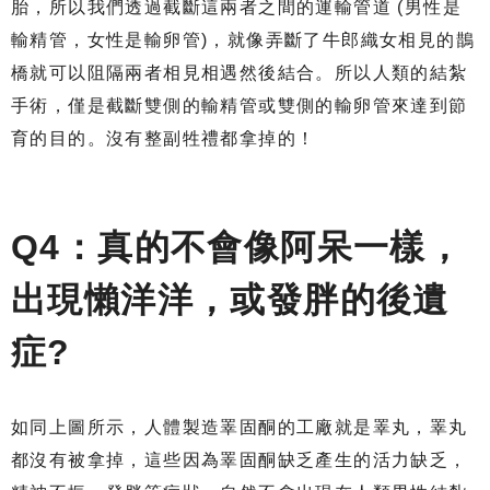
胎，所以我們透過截斷這兩者之間的運輸管道 (男性是
輸精管，女性是輸卵管)，就像弄斷了牛郎織女相見的鵲
橋就可以阻隔兩者相見相遇然後結合。所以人類的結紮
手術，僅是截斷雙側的輸精管或雙側的輸卵管來達到節
育的目的。沒有整副牲禮都拿掉的！
Q4：真的不會像阿呆一樣，
出現懶洋洋，或發胖的後遺
症?
如同上圖所示，人體製造睪固酮的工廠就是睪丸，睪丸
都沒有被拿掉，這些因為睪固酮缺乏產生的活力缺乏，