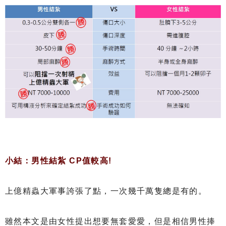
小結：男性結紮 CP值較高!
上億精蟲大軍事誇張了點，一次幾千萬隻總是有的。
雖然本文是由女性提出想要無套愛愛，但是相信男性捧