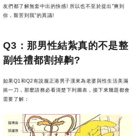
友們都了解無套中出的快感! 所以也不至於提出”爽到
你，艱苦到我”的異議!
Q3：那男性結紮真的不是整
副牲禮都割掉齁?
如果Q1和Q2有說服正港男子漢來為老婆與性生活美滿
挨一刀，那麼請務必看清楚下列圖表，接下來幾題都會
需要了解：