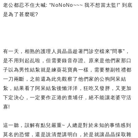
老公都忍不住大喊: “NoNoNo~~~ 我不想當太監!” 到底
是為了甚麼呢?
有一天，相熟的護理人員晶晶趁著門診空檔來”問事”，
是不用到起乩啦，但需要錄音存證。原來是他們家那口
子以為男性結紮就是練葵花寶典一樣，需要整副牲禮都
一刀兩斷，之前還為此先觀察了他們家的公狗阿呆結
紮，結果看了阿呆結紮後懶洋洋，狂吃又發胖，又更加
下定決心，一定要作正港的查埔仔，絕不能讓老婆守活
寡!
這一聽，誤解有點兒嚴重~ 人總是對於未知的事情感到
莫名的恐懼，還是說清楚講明白，於是就讓晶晶採取雜