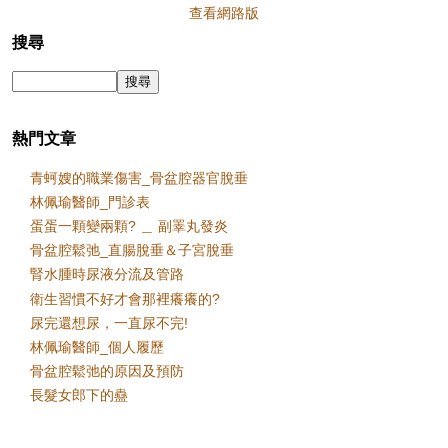
查看網路版
搜尋
熱門文章
青蚵嫂的職業傷害_骨盆腔器官脫垂
林佩瑜醫師_門診表
蛋蛋一顆變兩顆? ＿ 副睪丸發炎
骨盆腔鬆弛_直腸脫垂＆子宮脫垂
腎水腫時尿液分流及管路
衛生習慣不好才會那裡癢癢的?
尿完還想尿，一直尿不完!
林佩瑜醫師_個人履歷
骨盆腔鬆弛的原因及預防
長髮女郎下的蠱