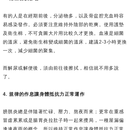
有的人是在經期前後，分泌物多，以及骨盆腔充血時容
易感染發作。必須要注意維持外陰部的乾爽。使用護墊
及衛生棉，不可貪圖大片用比較久才更換。血液是細菌
的溫床，避免衛生棉變成細菌的溫床，建議2-3小時更換
一次，減少細菌的聚集。
而解尿或解便後，須由前往後擦拭，相信就不用多說
了。
4. 規律的作息讓身體抵抗力正常運作
膀胱炎總是伴隨著忙碌、壓力、熬夜而來；更常在重感
冒虛累累或是腸胃炎拉肚子時一起來攪局，一種屋漏偏
逢連夜雨的概念。所以維持正常作息讓身體抵抗力正常