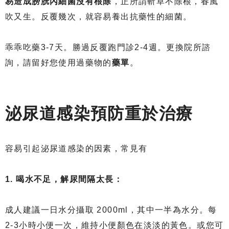
易造成膀胱內細菌沒有根除
，正所謂斬草不除根，春風
吹又生。反覆幾次，就容易養出抗藥性的細菌。
乖乖吃藥3-7天。勝過反覆跑門診2-4週。更換院所諮
詢，請留好您使用過藥物的
藥單
。
泌尿道感染預防重於治療
容易引起泌尿道感染的因素，常見有
1. 喝水不足，解尿間隔太長：
成人建議一日水分攝取 2000ml，其中一半為水分。每
2-3小時小便一次，維持小便顏色在淡淡的黃色。或您可