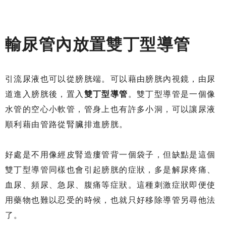
輸尿管內放置雙丁型導管
引流尿液也可以從膀胱端。可以藉由膀胱內視鏡，由尿
道進入膀胱後，置入
雙丁型導管
。雙丁型導管是一個像
水管的空心小軟管，管身上也有許多小洞，可以讓尿液
順利藉由管路從腎臟排進膀胱。
好處是不用像經皮腎造瘻管背一個袋子，但缺點是這個
雙丁型導管同樣也會引起膀胱的症狀，多是解尿疼痛、
血尿、頻尿
、
急尿、腹痛等症狀。這種刺激症狀即便使
用藥物也難以忍受的時候，也就只好移除導管另尋他法
了。