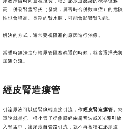
尿液滯留時間過程拉長，增加泌尿道感染的機率也越
高，併發腎盂腎炎（發燒，厲害時合併敗血症）的危險
性也會增高。長期的腎水腫，可能會影響腎功能。
解決的方式，通常要視阻塞的原因進行治療。
當暫時無法進行輸尿管阻塞疏通的時候，就會選擇先將
尿液分流。
經皮腎造瘻管
引流尿液可以從腎臟端直接引流，作
經皮腎造瘻管。
簡
單說就是把一根小管子從側腰經由超音波或X光導引放
入腎盂中，讓尿液自管路引流，就不再蓄積在泌尿道