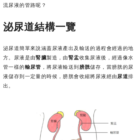
流尿液的管路呢？
泌尿道結構一覽
泌尿道簡單來說涵蓋尿液產出及輸送的過程會經過的地
方。尿液是由
腎臟
製造，由
腎盂
收集尿液後，經過像水
管一樣的
輸尿管
，將尿液輸送到
膀胱
儲存，當膀胱的尿
液儲存到一定量的時候，膀胱會收縮將尿液經由
尿道
排
出。