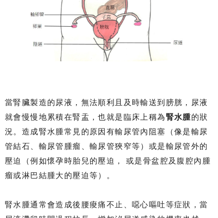
當腎臟製造的尿液，無法順利且及時輸送到膀胱，尿液
就會慢慢地累積在腎盂，也就是臨床上稱為
腎水腫
的狀
況。造成腎水腫常見的原因有輸尿管內阻塞（像是輸尿
管結石、輸尿管腫瘤、輸尿管狹窄等）或是輸尿管外的
壓迫（例如懷孕時胎兒的壓迫， 或是骨盆腔及腹腔內腫
瘤或淋巴結腫大的壓迫等）。
腎水腫通常會造成後腰痠痛不止、噁心嘔吐等症狀，當