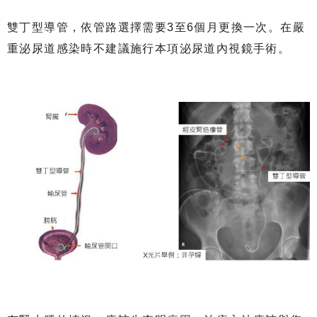
雙丁型導管，依管路選擇需要3至6個月更換一次。在嚴
重泌尿道感染時不建議施行本項泌尿道內視鏡手術。